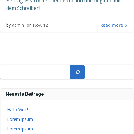
Beitrag. Bearbeite oder lösche ihn und beginne mit
dem Schreiben!
Read more
by
admin
on
Nov. 12
Suchen
Neueste Beiträge
Hallo Welt!
Lorem ipsum
Lorem ipsum